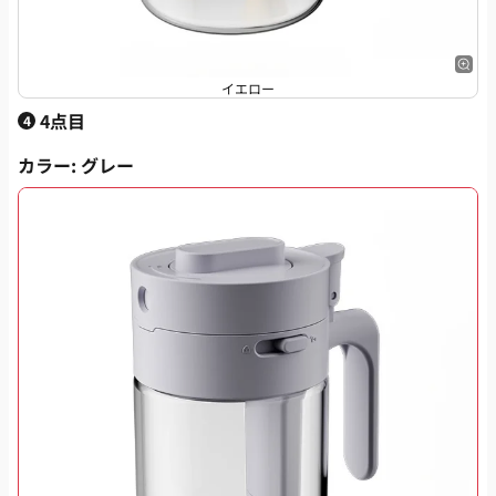
イエロー
4点目
4
カラー
: グレー