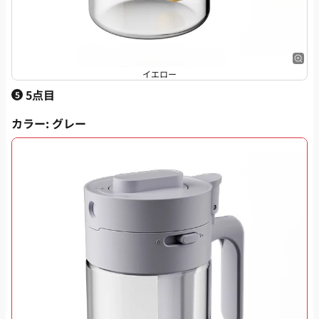
イエロー
5点目
5
カラー
: グレー