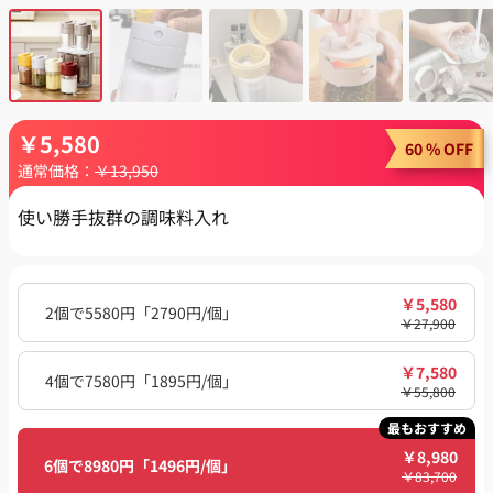
￥
5,580
60 % OFF
通常価格：
￥
13,950
使い勝手抜群の調味料入れ
￥
5,580
2個で5580円「2790円/個」
￥
27,900
￥
7,580
4個で7580円「1895円/個」
￥
55,800
最もおすすめ
￥
8,980
6個で8980円「1496円/個」
￥
83,700