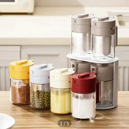
1
/
5