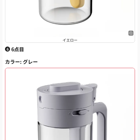
イエロー
6点目
6
カラー
: グレー